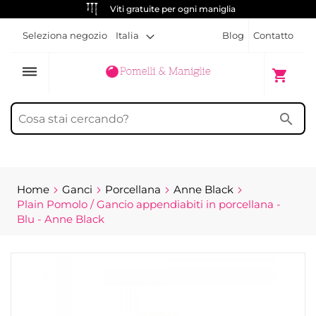
Viti gratuite per ogni maniglia
Seleziona negozio
Italia
Blog
Contatto
dehaze
Carrello
shopping_cart
search
Home
Ganci
Porcellana
Anne Black
Plain Pomolo / Gancio appendiabiti in porcellana -
Blu - Anne Black
Vai
alla
fine
della
galleria