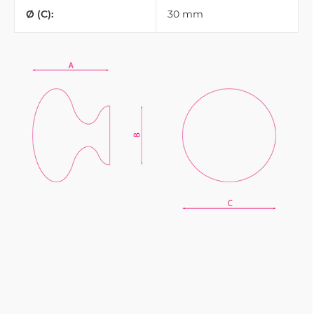
Ø (C):
30 mm