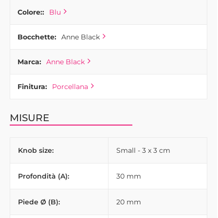
Colore::
Blu
Bocchette:
Anne Black
Marca:
Anne Black
Finitura:
Porcellana
MISURE
Knob size:
Small - 3 x 3 cm
Profondità (A):
30 mm
Piede Ø (B):
20 mm