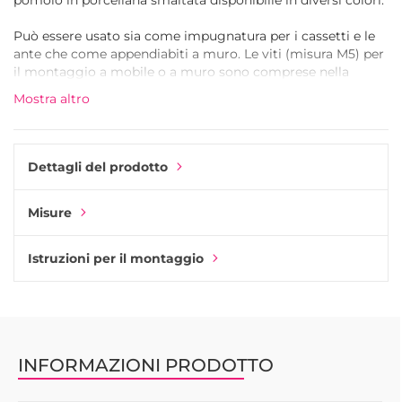
pomolo in porcellana smaltata disponibilie in diversi colori.
Può essere usato sia come impugnatura per i cassetti e le
ante che come appendiabiti a muro. Le viti (misura M5) per
il montaggio a mobile o a muro sono comprese nella
confezione. Il pomello è dispoibile in quattro misure,
Mostra altro
selezionabili dal menu qui sotto.
Dettagli del prodotto
Misure
Istruzioni per il montaggio
INFORMAZIONI PRODOTTO