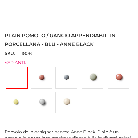
Vai
all'inizio
della
PLAIN POMOLO / GANCIO APPENDIABITI IN
galleria
di
PORCELLANA - BLU - ANNE BLACK
immagini
SKU
TI180B
VARIANTI:
Pomolo della designer danese Anne Black. Plain è un