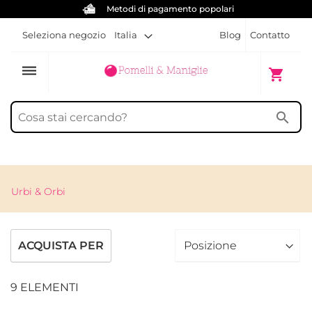
i di pagamento popolari
Viti gratu
Seleziona negozio
Italia
Blog
Contatto
dehaze
Carrello
shopping_cart
search
Urbi & Orbi
ACQUISTA PER
9
ELEMENTI