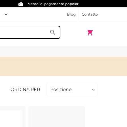
Metodi di pagamento popolari
Blog
Contatto
Carrello
search
shopping_cart
ORDINA PER