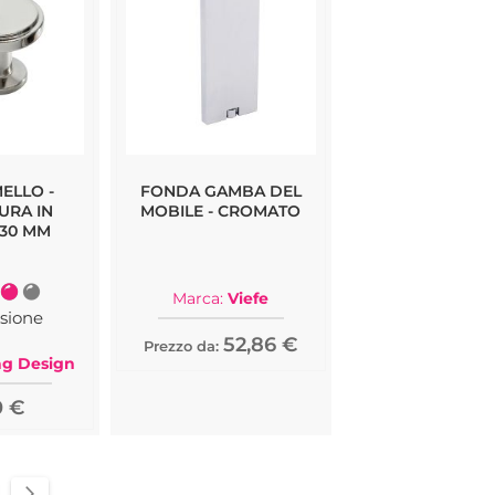
ELLO -
FONDA GAMBA DEL
URA IN
MOBILE - CROMATO
 30 MM
one:
Marca:
Viefe
80%
sione
52,86 €
Prezzo da:
ag Design
0 €
a pagina
ina
Pagina
Successivo