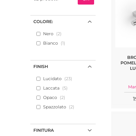
COLORE:
Nero
2
Bianco
1
BRO
POMEL
FINISH
LU
Lucidato
23
Mar
Laccata
5
Opaco
2
1
Spazzolato
2
FINITURA