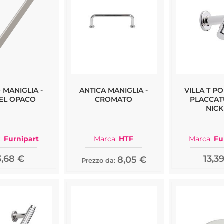
 MANIGLIA -
ANTICA MANIGLIA -
VILLA T P
EL OPACO
CROMATO
PLACCAT
NICK
:
Furnipart
Marca:
HTF
Marca:
Fu
3,68 €
13,3
8,05 €
Prezzo da: