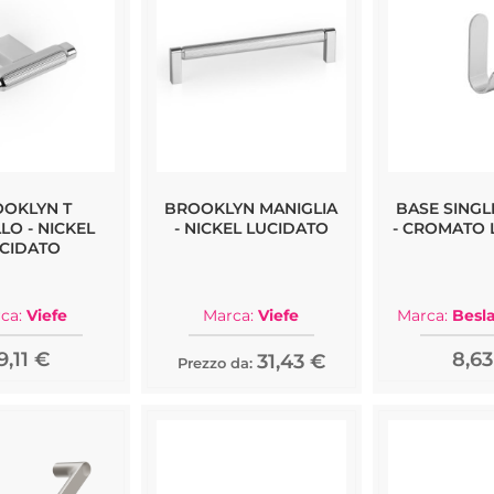
OKLYN T
BROOKLYN MANIGLIA
BASE SINGL
LO - NICKEL
- NICKEL LUCIDATO
- CROMATO 
CIDATO
ca:
Viefe
Marca:
Viefe
Marca:
Besl
9,11 €
8,63
31,43 €
Prezzo da: