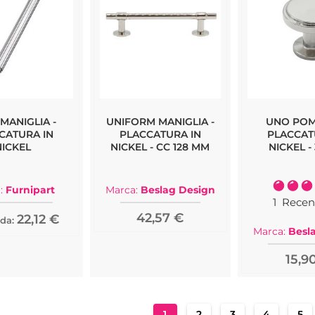
 MANIGLIA -
UNIFORM MANIGLIA -
UNO POM
CATURA IN
PLACCATURA IN
PLACCAT
NICKEL
NICKEL - CC 128 MM
NICKEL -
Valutazi
:
Furnipart
Marca:
Beslag Design
1
Recen
42,57 €
22,12 €
da:
Marca:
Besl
15,9
Pagina
Attualmente stai leggendo l
Pagina
Pagina
Pagina
Pag
1
2
3
4
5