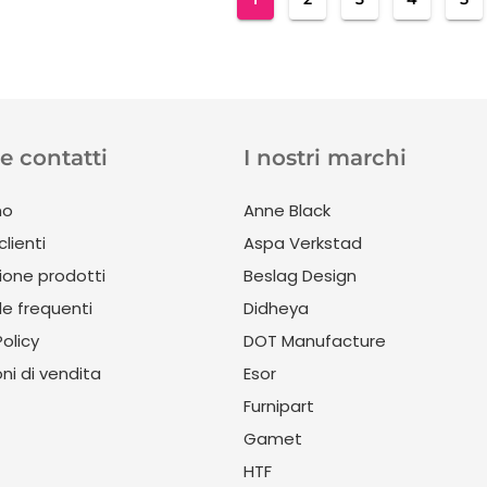
e contatti
I nostri marchi
mo
Anne Black
clienti
Aspa Verkstad
ione prodotti
Beslag Design
 frequenti
Didheya
Policy
DOT Manufacture
ni di vendita
Esor
Furnipart
Gamet
HTF