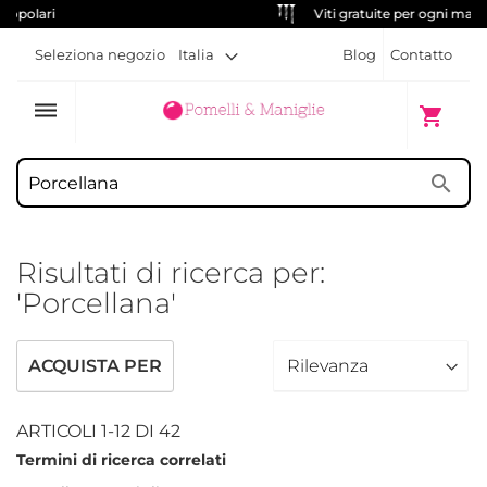
Viti gratuite per ogni maniglia
Seleziona negozio
Italia
Blog
Contatto
dehaze
Carrello
shopping_cart
search
Risultati di ricerca per:
'Porcellana'
ACQUISTA PER
ARTICOLI
1
-
12
DI
42
Termini di ricerca correlati