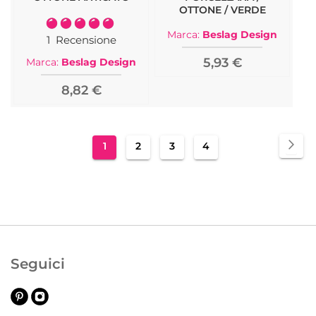
OTTONE / VERDE
Valutazione:
Marca:
Beslag Design
100%
1
Recensione
5,93 €
Marca:
Beslag Design
8,82 €
Pagina
Pag
Suc
Attualmente
Pagina
Pagina
Pagina
1
2
3
4
stai
leggendo
la
pagina
Seguici