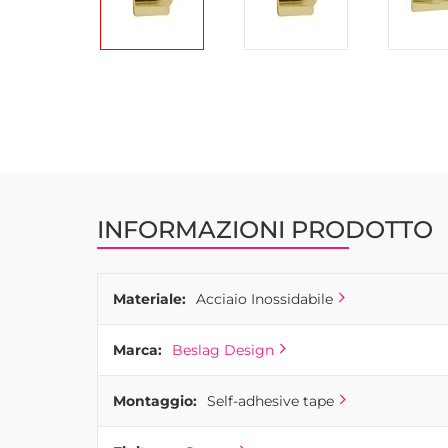
Vai
all'inizio
della
galleria
di
immagini
INFORMAZIONI PRODOTTO
Materiale:
Acciaio Inossidabile
Marca:
Beslag Design
Montaggio:
Self-adhesive tape