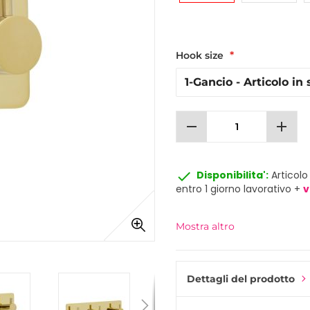
Hook size
remove
add
done
Disponibilita':
Articolo
entro 1 giorno lavorativo +
v
Mostra altro
Dettagli del prodotto