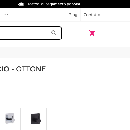
Metodi di pagamento popolari
Blog
Contatto
Carrello
search
shopping_cart
IO - OTTONE