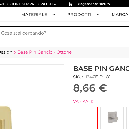
SPEDIZIONE SEMPRE GRATUITA
Pagamento sicuro
MATERIALE
PRODOTTI
MARCA
erca
Design
Base Pin Gancio - Ottone
BASE PIN GANC
SKU
124415-PHO1
8,66 €
VARIANTI: