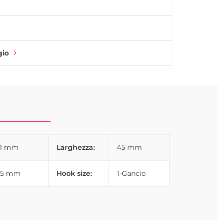
gio
31 mm
Larghezza:
45 mm
45 mm
Hook size:
1-Gancio