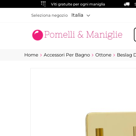
Viti gratuite per ogni maniglia
Italia
Seleziona negozio
C
Home
Accessori Per Bagno
Ottone
Beslag 
Vai
alla
fine
della
galleria
di
immagini