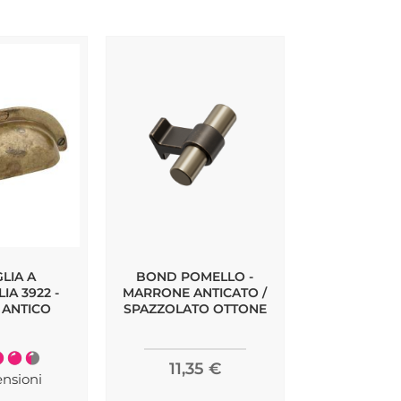
LIA A
BOND POMELLO -
DIAL POM
IA 3922 -
MARRONE ANTICATO /
OTTONE 
 ANTICO
SPAZZOLATO OTTONE
ione:
11,35 €
9,70
90%
nsioni