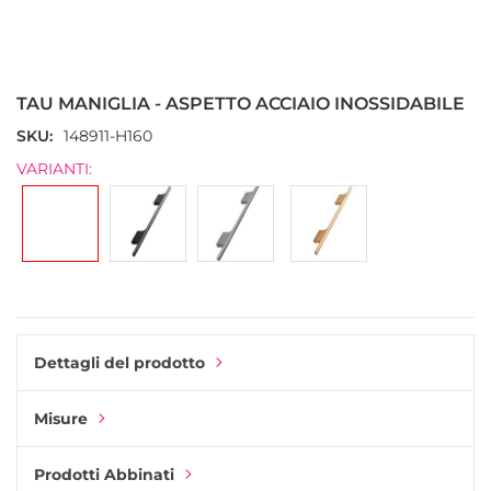
Vai
all'inizio
della
TAU MANIGLIA - ASPETTO ACCIAIO INOSSIDABILE
galleria
di
SKU
148911-H160
immagini
VARIANTI:
Dettagli del prodotto
Misure
Prodotti Abbinati