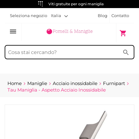
Viti gratuite per ogni maniglia
Seleziona negozio
Italia
Blog
Contatto
dehaze
Carrello
shopping_cart
search
Home
Maniglie
Acciaio inossidabile
Furnipart
Tau Maniglia - Aspetto Acciaio Inossidabile
Vai
alla
fine
della
galleria
di