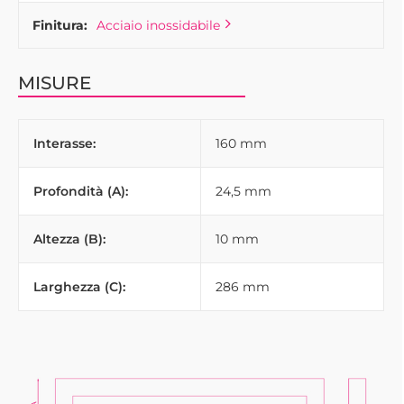
Finitura:
Acciaio inossidabile
MISURE
Interasse:
160 mm
Profondità (A):
24,5 mm
Altezza (B):
10 mm
Larghezza (C):
286 mm